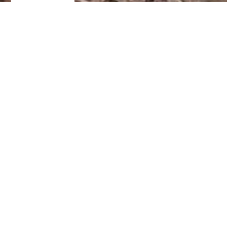
Tinas Papageienhilfe -
Hilfe, Tipps
und Infos für
Papageienfreunde