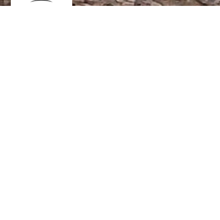
Tinas Papageienhilfe -
Hilfe, Tipps
und Infos für
Papageienfreunde