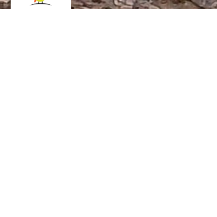
Tinas Papageienhilfe -
Hilfe, Tipps
und Infos für
Papageienfreunde